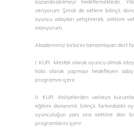
kazandırabilmeyi hedeflemektedir. Yı
veriyorum. Şimdi de setlere bilinçli, dona
oyuncu adayları yetiştirerek, sektöre 
inanıyorum.
Akademimiz birbirini tamamlayan dört fa
I. KUR: Meslek olarak oyuncu olmak iste
hobi olarak yapmayı hedefleyen adayl
programını içerir.
II. KUR: Atölyelerden ve/veya kurumlar
eğitimi donanımlı, bilinçli, farkındalıklı
oyunculuğun yanı sıra sektöre dair bil
programlarını içerir.