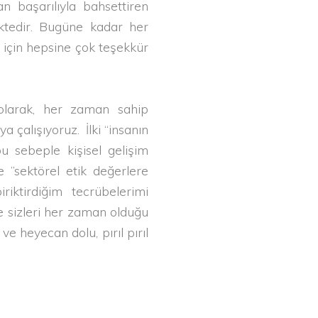
 başarılıyla bahsettiren
ktedir. Bugüne kadar her
 için hepsine çok teşekkür
larak, her zaman sahip
a çalışıyoruz. İlki “insanın
bu sebeple kişisel gelişim
e ”sektörel etik değerlere
riktirdiğim tecrübelerimi
e sizleri her zaman olduğu
ve heyecan dolu, pırıl pırıl