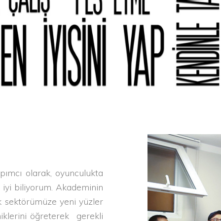
apımcı olarak, oyunculukta
 iyi biliyorum. Akademinin
ek sektörümüze yeni yüzler
iklerini öğreterek gerekli