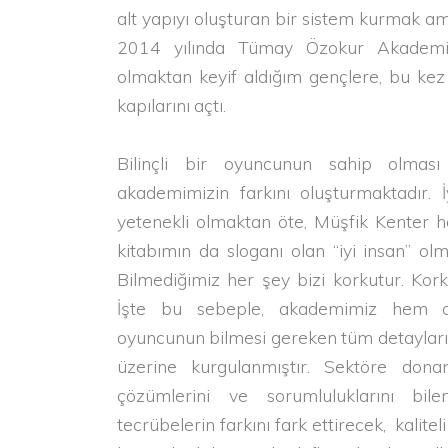
alt yapıyı oluşturan bir sistem kurmak am
2014 yılında Tümay Özokur Akademi
olmaktan keyif aldığım gençlere, bu kez
kapılarını açtı.
Bilinçli bir oyuncunun sahip olmas
akademimizin farkını oluşturmaktadır. 
yetenekli olmaktan öte, Müşfik Kenter 
kitabımın da sloganı olan “iyi insan” o
Bilmediğimiz her şey bizi korkutur. Kor
İşte bu sebeple, akademimiz hem 
oyuncunun bilmesi gereken tüm detaylar
üzerine kurgulanmıştır. Sektöre donanı
çözümlerini ve sorumluluklarını bil
tecrübelerin farkını fark ettirecek, kalite