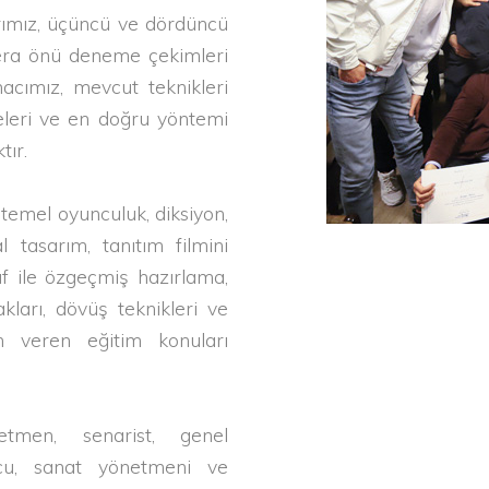
larımız, üçüncü ve dördüncü
mera önü deneme çekimleri
macımız, mevcut teknikleri
eleri ve en doğru yöntemi
tır.
temel oyunculuk, diksiyon,
 tasarım, tanıtım filmini
f ile özgeçmiş hazırlama,
ları, dövüş teknikleri ve
 veren eğitim konuları
tmen, senarist, genel
ncu, sanat yönetmeni ve