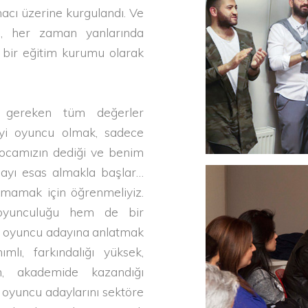
acı üzerine kurgulandı. Ve
, her zaman yanlarında
 bir eğitim kurumu olarak
ı gereken tüm değerler
İyi oyuncu olmak, sadece
hocamızın dediği ve benim
lmayı esas almakla başlar…
kmamak için öğrenmeliyiz.
oyunculuğu hem de bir
ı oyuncu adayına anlatmak
mlı, farkındalığı yüksek,
en, akademide kazandığı
li oyuncu adaylarını sektöre