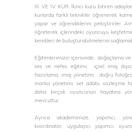
III. VE IV. KUR: İkinci kuru bitiren aday
kurlarda farklı teknikler öğrenerek ka
yapar ve öğrendiklerini pekiştirirler. A
öğreterek içlerindeki oyuncuyu keşfetm
kendileri ile buluşturabilmelerini sağlamak
Eğitimlerimizin içerisinde; doğaçlama ve 
ses ve nefes eğitimi, içsel imaj dışsal
hazırlama, imaj yönetimi, doğru fotoğra
marka yönetimi, set adabı, sözleşme hak
daha birçok oyuncunun hayatına yön
mevcuttur.
Ayrıca akademimize, yapımcı, yöne
koordinatör, uygulayıcı yapımcı, oyu