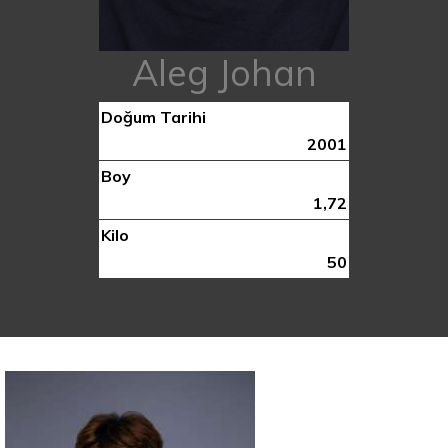
Aleg Johan
Doğum Tarihi
2001
Boy
1,72
Kilo
50