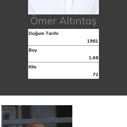
Ömer Altıntaş
Doğum Tarihi
1981
Boy
1,68
Kilo
72